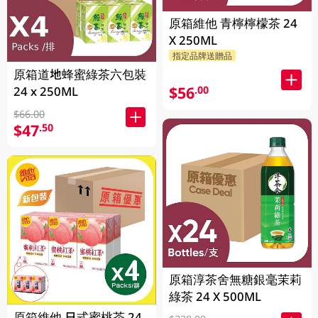
原箱維他 青檸檸檬茶 24
X 250ML
指定品牌送贈品
原箱道地蜂蜜綠茶六包裝
$56
.00
24 x 250ML
$66.00
$47
.50
原箱淳茶舍無糖銀毫茉莉
綠茶 24 X 500ML
原箱維他 日式蜜桃茶 24