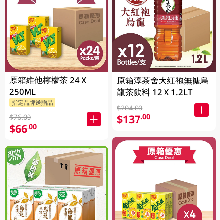
原箱維他檸檬茶 24 X
原箱淳茶舍大紅袍無糖烏
250ML
龍茶飲料 12 X 1.2LT
指定品牌送贈品
$204.00
$137
.00
$76.00
$66
.00