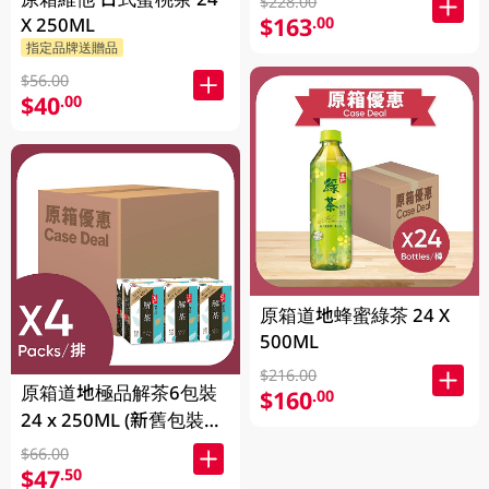
$228.00
$163
.00
X 250ML
指定品牌送贈品
$56.00
$40
.00
原箱道地蜂蜜綠茶 24 X
500ML
$216.00
原箱道地極品解茶6包裝
$160
.00
24 x 250ML (新舊包裝隨
機發貨)
$66.00
$47
.50