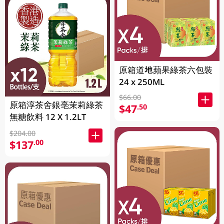
原箱道地蘋果綠茶六包裝
24 x 250ML
$66.00
原箱淳茶舍銀亳茉莉綠茶
$47
.50
無糖飲料 12 X 1.2LT
$204.00
$137
.00