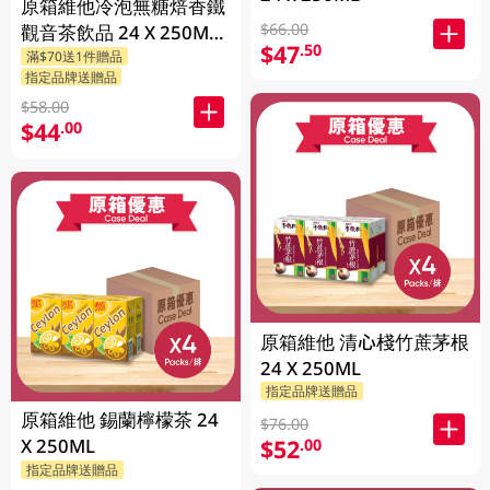
原箱維他冷泡無糖焙香鐵
$66.00
觀音茶飲品 24 X 250ML
$47
.50
滿$70送1件贈品
(新舊包裝隨機發貨)
指定品牌送贈品
$58.00
$44
.00
原箱維他 清心棧竹蔗茅根
24 X 250ML
指定品牌送贈品
原箱維他 錫蘭檸檬茶 24
$76.00
X 250ML
$52
.00
指定品牌送贈品