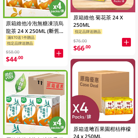
原箱維他 菊花茶 24 X
原箱維他冷泡無糖凍頂烏
250ML
龍茶 24 X 250ML (新舊包
指定品牌送贈品
滿$70送1件贈品
裝隨機發貨)
$76.00
指定品牌送贈品
$66
.00
$58.00
$44
.00
原箱道地百果園柑桔檸檬
24 x 250ML