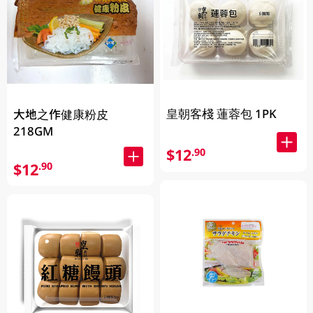
皇朝客棧 蓮蓉包 1PK
大地之作健康粉皮
218GM
$12
.90
$12
.90