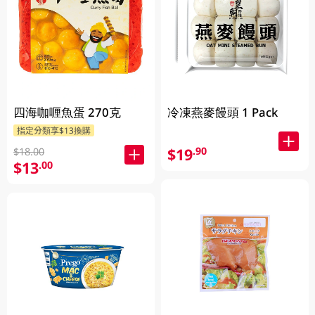
四海咖喱魚蛋 270克
冷凍燕麥饅頭 1 Pack
指定分類享$13換購
$19
.90
$18.00
$13
.00