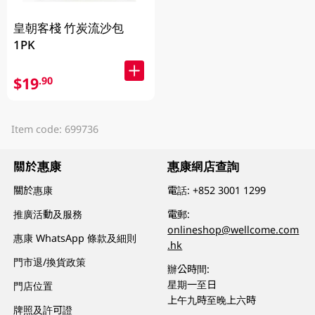
皇朝客棧 竹炭流沙包
1PK
$19
.90
Item code: 699736
關於惠康
惠康網店查詢
關於惠康
電話:
+852 3001 1299
推廣活動及服務
電郵:
onlineshop@wellcome.com
惠康 WhatsApp 條款及細則
.hk
門市退/換貨政策
辦公時間:
星期一至日
門店位置
上午九時至晚上六時
牌照及許可證