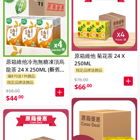
原箱維他 菊花茶 24 X
原箱維他冷泡無糖凍頂烏
250ML
龍茶 24 X 250ML (新舊包
指定品牌送贈品
滿$70送1件贈品
裝隨機發貨)
$76.00
指定品牌送贈品
$66
.00
$58.00
$44
.00