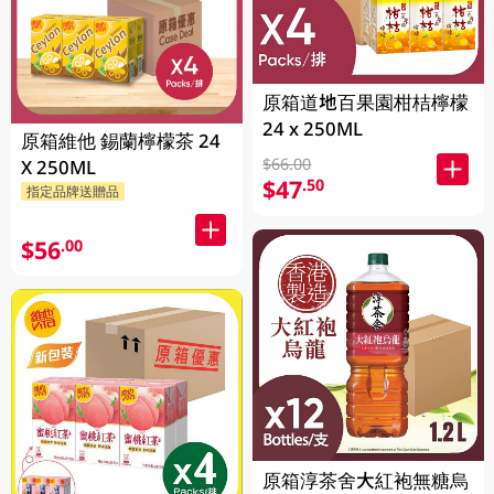
原箱道地百果園柑桔檸檬
24 x 250ML
原箱維他 錫蘭檸檬茶 24
$66.00
X 250ML
$47
.50
指定品牌送贈品
$56
.00
原箱淳茶舍大紅袍無糖烏