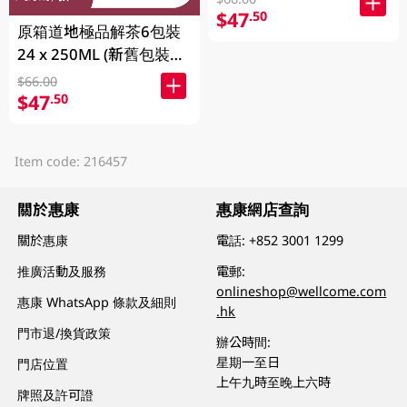
$47
.50
原箱道地極品解茶6包裝
24 x 250ML (新舊包裝隨
機發貨)
$66.00
$47
.50
Item code: 216457
關於惠康
惠康網店查詢
關於惠康
電話:
+852 3001 1299
推廣活動及服務
電郵:
onlineshop@wellcome.com
惠康 WhatsApp 條款及細則
.hk
門市退/換貨政策
辦公時間:
星期一至日
門店位置
上午九時至晚上六時
牌照及許可證