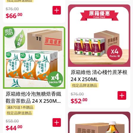
$76.00
$66
.00
原箱維他 清心棧竹蔗茅根
24 X 250ML
指定品牌送贈品
原箱維他冷泡無糖焙香鐵
$76.00
$52
.00
觀音茶飲品 24 X 250ML
滿$70送1件贈品
(新舊包裝隨機發貨)
指定品牌送贈品
$58.00
$44
.00