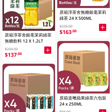
原箱淳茶舍無糖銀毫茉莉
綠茶 24 X 500ML
$228.00
$163
.00
原箱淳茶舍銀亳茉莉綠茶
無糖飲料 12 X 1.2LT
$204.00
$137
.00
原箱道地蘋果綠茶六包裝
24 x 250ML
$66.00