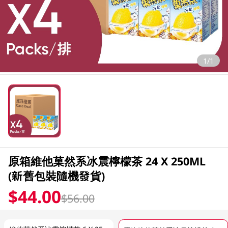
1/1
原箱維他菓然系冰震檸檬茶 24 X 250ML
(新舊包裝隨機發貨)
$44.00
$56.00