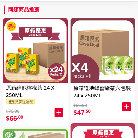
同類商品推薦
原箱維他檸檬茶 24 X
原箱道地蜂蜜綠茶六包裝
250ML
24 x 250ML
指定品牌送贈品
$66.00
$47
.50
$76.00
$66
.00